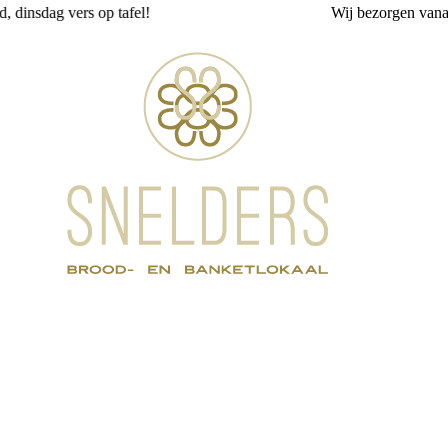
l!
Wij
bezorgen
vanaf 6,95
SNELDERS Brood- en Banketlokaal